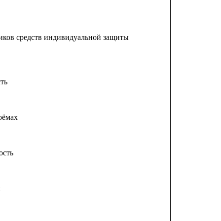
иков средств индивидуальной защиты
ть
оёмах
ость
й