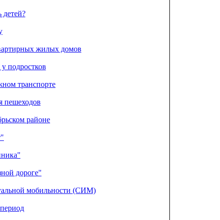
 детей?
у
квартирных жилых домов
у подростков
жном транспорте
я пешеходов
брьском районе
т"
нника"
зной дороге"
уальной мобильности (СИМ)
 период