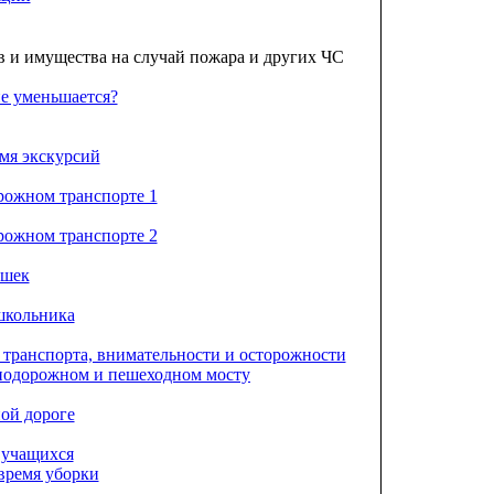
 и имущества на случай пожара и других ЧС
не уменьшается?
мя экскурсий
рожном транспорте 1
рожном транспорте 2
ушек
школьника
 транспорта, внимательности и осторожности
езнодорожном и пешеходном мосту
ой дороге
 учащихся
 время уборки