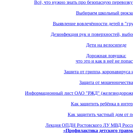
Всё, что нужно знать про безопасную перевозку
Выбираем школьный рюкза
Выявление вовлечённости детей в "гр
Дезинфекция рук и поверхностей, выбо
Дети на велосипеде
Дорожная ловушка:
что это и как в неё не попас
Защита от гриппа, коронавируса
Защита от мошенничества
Информационный лист ОАО "РЖД" (железнодорожн
Как защитить ребёнка в интер
Как защитить частный дом от 
Лекция ОПДН Ростовского ЛУ МВД Росси
«Профилактика детского травм