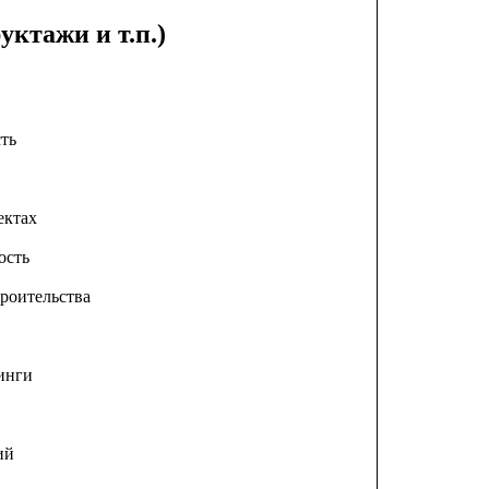
уктажи и т.п.)
ть
ектах
ость
роительства
инги
ий