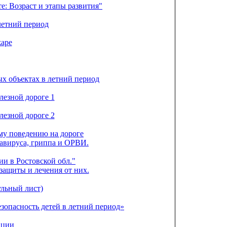
е: Возраст и этапы развития"
летний период
жаре
х объектах в летний период
лезной дороге 1
лезной дороге 2
му поведению на дороге
авируса, гриппа и ОРВИ.
и в Ростовской обл."
 защиты и лечения от них.
ульный лист)
опасность детей в летний период»
ации