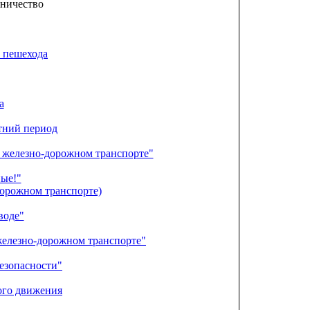
нничество
 пешехода
а
тний период
а железно-дорожном транспорте"
ые!"
дорожном транспорте)
воде"
железно-дорожном транспорте"
езопасности"
ого движения