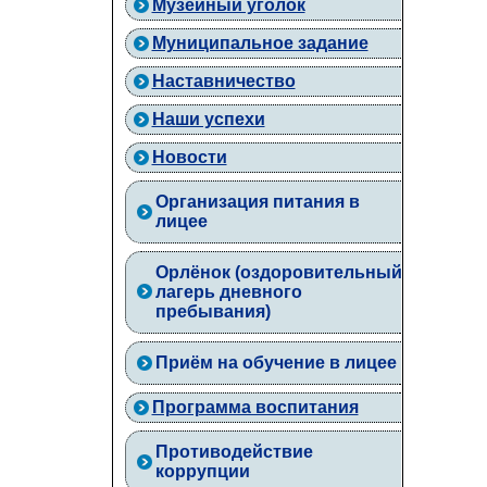
Музейный уголок
Муниципальное задание
Наставничество
Наши успехи
Новости
Организация питания в
лицее
Орлёнок (оздоровительный
лагерь дневного
пребывания)
Приём на обучение в лицее
Программа воспитания
Противодействие
коррупции