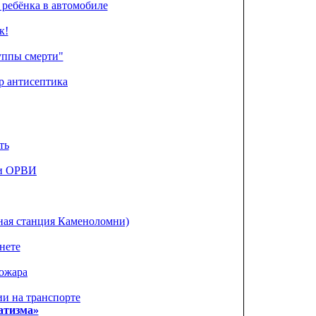
 ребёнка в автомобиле
к!
уппы смерти"
р антисептика
ть
 и ОРВИ
ая станция Каменоломни)
нете
пожара
и на транспорте
атизма»