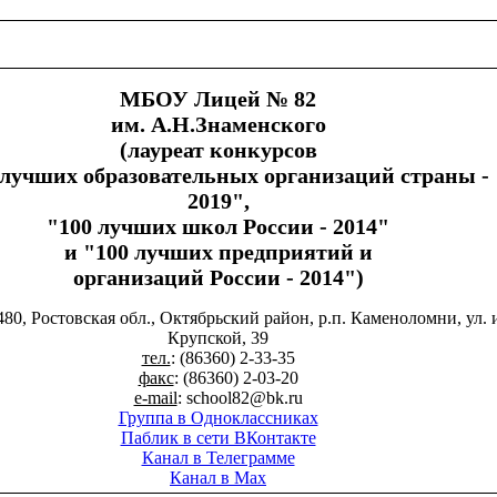
МБОУ Лицей № 82
им. А.Н.Знаменского
(лауреат конкурсов
 лучших образовательных организаций страны -
2019",
"100 лучших школ России - 2014"
и "100 лучших предприятий и
организаций России - 2014")
480, Ростовская обл., Октябрьский район, р.п. Каменоломни, ул. 
Крупской, 39
тел.
: (86360) 2-33-35
факс
: (86360) 2-03-20
e-mail
: school82@bk.ru
Группа в Одноклассниках
Паблик в сети ВКонтакте
Канал в Телеграмме
Канал в Max