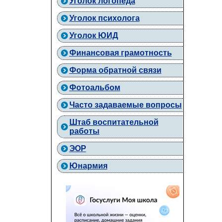
Уголок логопеда
Уголок психолога
Уголок ЮИД
Финансовая грамотность
Форма обратной связи
Фотоальбом
Часто задаваемые вопросы
Штаб воспитательной
работы
ЭОР
Юнармия