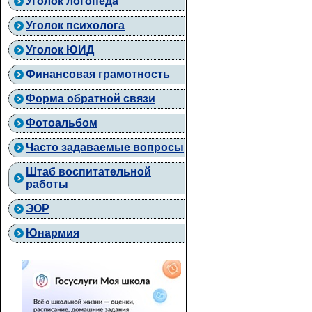
Уголок логопеда
Уголок психолога
Уголок ЮИД
Финансовая грамотность
Форма обратной связи
Фотоальбом
Часто задаваемые вопросы
Штаб воспитательной
работы
ЭОР
Юнармия