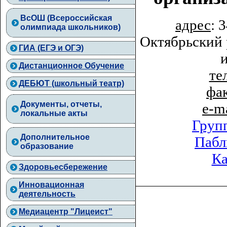
ВcОШ (Всероссийская
адрес
: 
олимпиада школьников)
Октябрьский 
ГИА (ЕГЭ и ОГЭ)
Дистанционное Обучение
тел
ДЕБЮТ (школьный театр)
фа
Документы, отчеты,
e-m
локальные акты
Груп
Дополнительное
Пабл
образование
Ка
Здоровьесбережение
Инновационная
деятельность
Медиацентр "Лицеист"